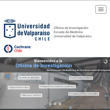
Toggl
navig
Bienvenidos a la
Oficina de Investigación
de la Escuela de Medicina de la Universidad de Valpara
Desarrollo de capacidades
Proyectos de investigación
Participación de estudiantes y académicos
Integración básico-clínica
Postulación a fondos concursables
Publicaciones científicas