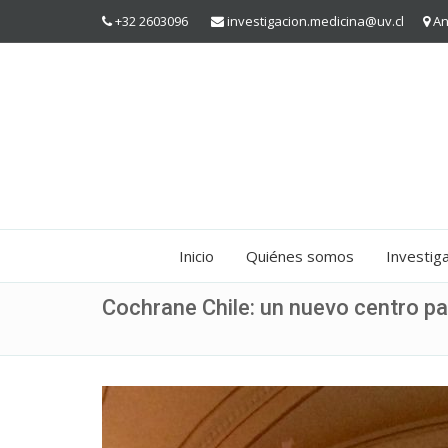
+32 2603096
investigacion.medicina@uv.cl
An
Inicio
Quiénes somos
Investig
Cochrane Chile: un nuevo centro pa