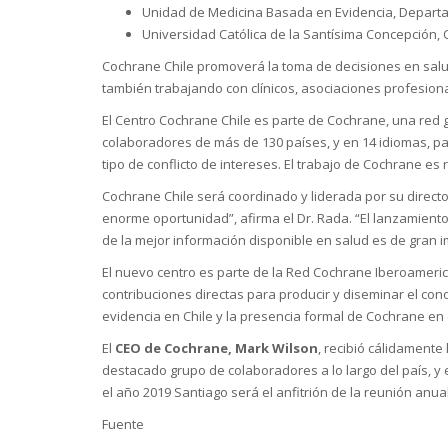
Unidad de Medicina Basada en Evidencia, Departam
Universidad Católica de la Santísima Concepción,
Cochrane Chile promoverá la toma de decisiones en salu
también trabajando con clínicos, asociaciones profesiona
El Centro Cochrane Chile es parte de Cochrane, una red 
colaboradores de más de 130 países, y en 14 idiomas, para
tipo de conflicto de intereses. El trabajo de Cochrane es
Cochrane Chile será coordinado y liderada por su directo
enorme oportunidad”, afirma el Dr. Rada. “El lanzamiento
de la mejor información disponible en salud es de gran i
El nuevo centro es parte de la Red Cochrane Iberoameri
contribuciones directas para producir y diseminar el c
evidencia en Chile y la presencia formal de Cochrane en 
El
CEO de Cochrane, Mark Wilson
, recibió cálidamente
destacado grupo de colaboradores a lo largo del país, y 
el año 2019 Santiago será el anfitrión de la reunión an
Fuente