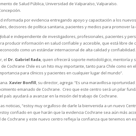
ento de Salud Pública, Universidad de Valparaíso, Valparaíso.
 Concepción.
d informada por evidencia entregando apoyo y capacitación a los nuevos
les, decisores de política sanitaria, pacientes y medios para promover l
global e independiente de investigadores, profesionales, pacientes y per
 producir información en salud confiable y accesible, que está libre de c
 reconocido como un estándar internacional de alta calidad y confiabilidad.
r, el
Dr. Gabriel Rada
, quien ofrecerá soporte metodológico, mentoría y s
 de Cochrane Chile es un hito muy importante, tanto para Chile como en e
mportancia para clínicos y pacientes en cualquier lugar del mundo”.
cana.
Xavier Bonfill
, su director, agrega: “Es una maravillosa oportunida
onocimiento emanado de Cochrane. Creo que este centro será un pilar fun
el país ayudará a avanzar en la misión del trabajo de Cochrane.
 las noticias, “estoy muy orgulloso de darle la bienvenida a un nuevo Cen
estoy confiado en que harán que la evidencia Cochrane sea aún más accesi
ual de Cochrane y este nuevo centro refleja la confianza que tenemos en e