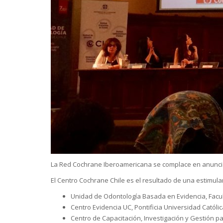
La Red Cochrane Iberoamericana se complace en anuncia
El Centro Cochrane Chile es el resultado de una estimulan
Unidad de Odontología Basada en Evidencia, Facul
Centro Evidencia UC, Pontificia Universidad Católic
Centro de Capacitación, Investigación y Gestión p